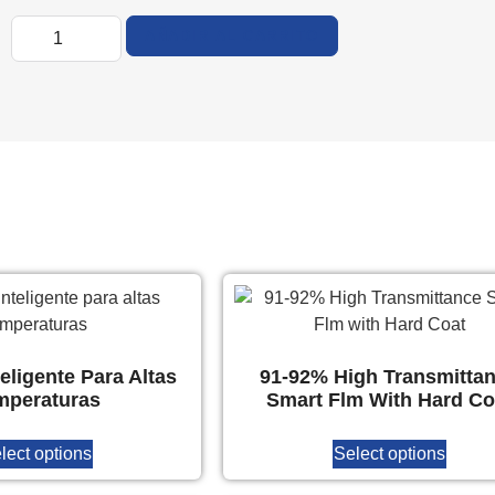
AÑADIR AL CARRITO
teligente Para Altas
91-92% High Transmitta
mperaturas
Smart Flm With Hard Co
lect options
Select options