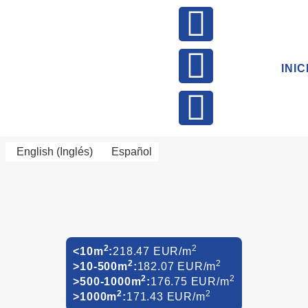
INIC
English
(
Inglés
)
Español
2
2
<10m
:
218.47 EUR/m
2
2
>10-500m
:
182.07 EUR/m
2
2
>500-1000m
:
176.75 EUR/m
2
2
>1000m
:
171.43 EUR/m