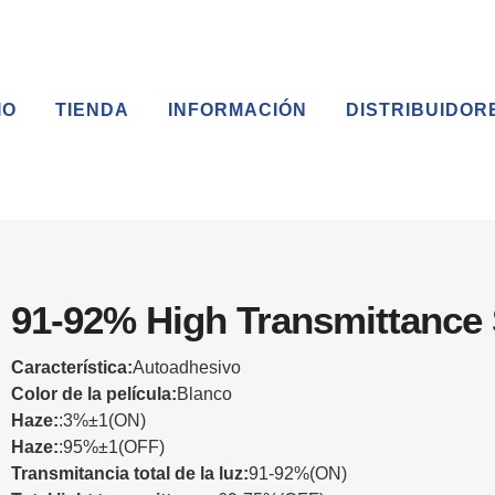
IO
TIENDA
INFORMACIÓN
DISTRIBUIDOR
91-92% High Transmittance 
Característica:
Autoadhesivo
Color de la película:
Blanco
Haze:
:3%±1(ON)
Haze:
:95%±1(OFF)
Transmitancia total de la luz:
91-92%(ON)