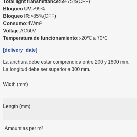
Total light transmittance:
69-75%(OFF)
Bloqueo UV:
>99%
Bloqueo IR:
>85%(OFF)
Consumo:
4W/m²
Voltaje:
AC60V
Temperatura de funcionamiento:
:-20℃ a 70℃
[delivery_date]
La anchura debe estar comprendida entre 200 y 1800 mm.
La longitud debe ser superior a 300 mm.
Width (mm)
Length (mm)